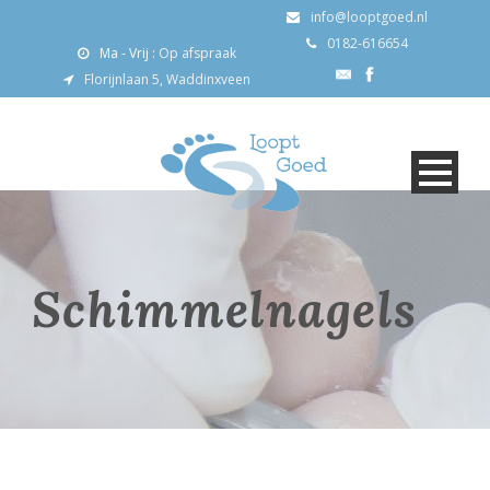
info@looptgoed.nl
0182-616654
Ma - Vrij :
Op afspraak
Florijnlaan 5, Waddinxveen
Schimmelnagels