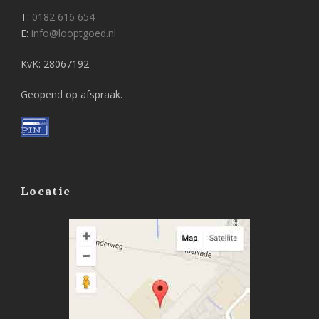
T:
0182 616 654
E:
info@looptgoed.nl
KvK: 28067192
Geopend op afspraak.
Locatie