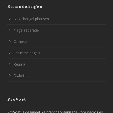
Behandelingen
Nagelbeugel plaatsen
Nagel reparatie
Orthese
Schimmelnagels
Reuma
Diabetes
ProVoet
ProVoet is de landelijke brancheorganisatie voor pedicures