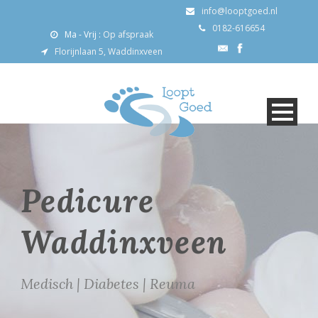
info@looptgoed.nl
0182-616654
Ma - Vrij :
Op afspraak
Florijnlaan 5, Waddinxveen
Pedicure
Waddinxveen
Medisch | Diabetes | Reuma