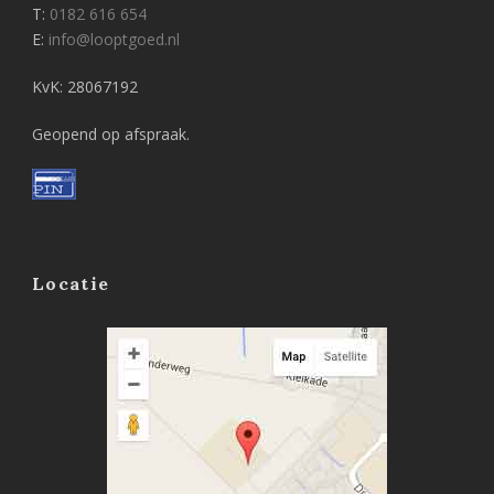
T:
0182 616 654
E:
info@looptgoed.nl
KvK: 28067192
Geopend op afspraak.
Locatie