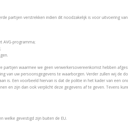
de partijen verstrekken indien dit noodzakelijk is voor uitvoering v
het AVG-programma;
;
ngen.
e partijen waarmee we geen verwerkersovereenkomst hebben afgeslo
iging van uw persoonsgegevens te waarborgen. Verder zullen wij de do
staan is. Een voorbeeld hiervan is dat de politie in het kader van een
lenen en zijn dan ook verplicht deze gegevens af te geven. Tevens k
n welke gevestigd zijn buiten de EU.