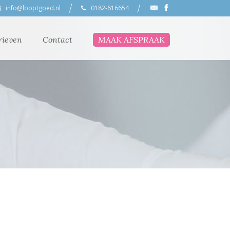
info@looptgoed.nl
0182-616654
rieven
Contact
MAAK AFSPRAAK