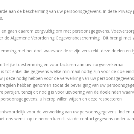
rde aan de bescherming van uw persoonsgegevens. In deze Privacy po
s.
n en gaan daarom zorgvuldig om met persoonsgegevens. Voetverzorging
er de Algemene Verordening Gegevensbescherming. Dit brengt met zic
mming met het doel waarvoor deze zijn verstrekt, deze doelen en ty
ftelijke toestemming en voor facturen aan uw zorgverzekeraar
s tot enkel die gegevens welke minimaal nodig zijn voor de doelein
 wij deze nodig hebben voor de verwerking van uw persoonsgegevens
tregelen hebben genomen zodat de beveiliging van uw persoonsgege
rtijen, tenzij dit nodig is voor uitvoering van de doeleinden waarvo
persoonsgegevens, u hierop willen wijzen en deze respecteren.
erantwoordelijk voor de verwerking van uw persoonsgegevens. Indien u
 met ons wenst op te nemen kan dit via de contactgegevens onder aan