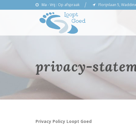
Ma - Vrij :
Op afspraak
Florijnlaan 5, Waddin
privacy-state
Privacy Policy Loopt Goed