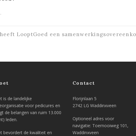
.
 heeft LooptGoed een samenwerkingsovereenk
oet
Contact
 is de landelijke
Florijnlaan 5
eorganisatie voor pedicures en
2742 LG Waddinxveen
igt de belangen van ruim 13.000
Optioneel adres voor
nt) leden.
navigatie: Toernooiweg 101,
t bevordert de kwaliteit en
Waddinxveen