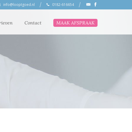
info@looptgoed.nl
0182-616654
rieven
Contact
MAAK AFSPRAAK