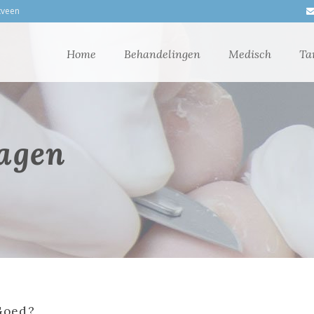
xveen
Home
Behandelingen
Medisch
Ta
ragen
tGoed?