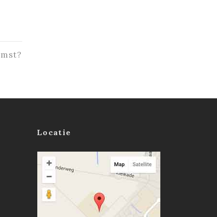
omst?
Locatie