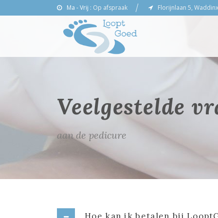
Ma - Vrij :
Op afspraak
Florijnlaan 5, Waddin
Veelgestelde v
aan de pedicure
Hoe kan ik betalen bij Loop