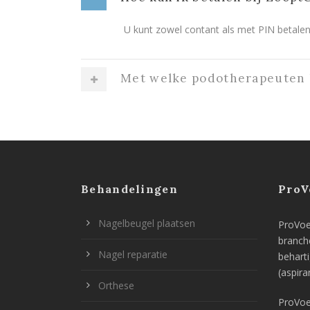
U kunt zowel contant als met PIN betalen
Met welke podotherapeuten
Behandelingen
ProV
Nagelbeugel plaatsen
ProVoet
branch
Nagel reparatie
behart
(aspira
Orthese
ProVoe